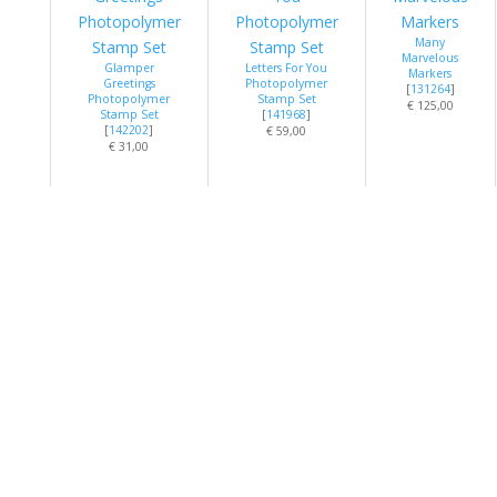
Many
Marvelous
Glamper
Letters For You
Markers
Greetings
Photopolymer
[
131264
]
Photopolymer
Stamp Set
€ 125,00
Stamp Set
[
141968
]
[
142202
]
€ 59,00
€ 31,00
Pool Party Classic
Stampin’ Pad
Tempting
[
126982
]
Turquoise Classic
€ 8,00
Wild Wasabi
Stampin’ Pad
Classic
[
126952
]
Stampin’ Pad
€ 8,00
[
126959
]
€ 8,00