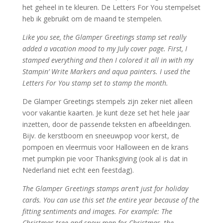
het geheel in te kleuren. De Letters For You stempelset
heb ik gebruikt om de maand te stempelen.
Like you see, the Glamper Greetings stamp set really
added a vacation mood to my July cover page. First, I
stamped everything and then I colored it all in with my
Stampin’ Write Markers and aqua painters. I used the
Letters For You stamp set to stamp the month.
De Glamper Greetings stempels zijn zeker niet alleen
voor vakantie kaarten. Je kunt deze set het hele jaar
inzetten, door de passende teksten en afbeeldingen.
Bijv. de kerstboom en sneeuwpop voor kerst, de
pompoen en vleermuis voor Halloween en de krans
met pumpkin pie voor Thanksgiving (ook al is dat in
Nederland niet echt een feestdag).
The Glamper Greetings stamps aren’t just for holiday
cards. You can use this set the entire year because of the
fitting sentiments and images. For example: The
Christmas tree and snow man for Christmas, the