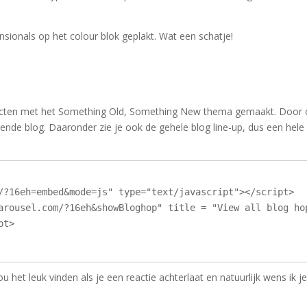
sionals op het colour blok geplakt. Wat een schatje!
cten met het Something Old, Something New thema gemaakt. Door 
lgende blog. Daaronder zie je ook de gehele blog line-up, dus een hele
/?16eh=embed&mode=js" type="text/javascript"></script>

arousel.com/?16eh&showBloghop" title = "View all blog hop
t>

ou het leuk vinden als je een reactie achterlaat en natuurlijk wens ik j