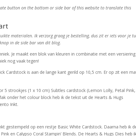
ate button on the bottom or side bar of this website to translate this
art
ikte materialen. Ik verzorg graag je bestelling, dus zit er iets voor je t
nop in de side bar van dit blog.
hniek. Je maakt een blok van kleuren in combinatie met een versiering
iek nog vaak tegen!
ck Cardstock is aan de lange kant gerild op 10,5 cm. Er op zit een ma
r 5 strookjes (1 x 10 cm) Subtles cardstock (Lemon Lolly, Petal Pink,
lak onder het colour block heb ik de tekst uit de Hearts & Hugs
nto Inkt.
kt gestempeld op een restje Basic White Cardstock. Daarna heb ik d
n Pink en Calypso Coral Stampin’ Blends. De Hearts & Hugs Dies heb i