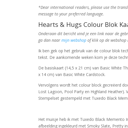
*Dear international readers, please use the transl
message to your preferred language.
Hearts & Hugs Colour Blok Ka
Onderaan dit bericht vind je een link naar de gebru
ga dan naar
mijn webshop
of klik op de webshop k
Ik ben gek op het gebruik van de colour blok tec
tekst. De aankomende weken kom je deze techn
De basiskaart (14,5 x 21 cm) van Basic White Thi
x 14 cm) van Basic White Cardstock.
Vervolgens wordt het colour block gecreëerd doo
Lost Lagoon, Pool Party en Highland Heather). V
Stempelset gestempeld met Tuxedo Black Meme
Het muisje heb ik met Tuxedo Black Memento In
afbeelding ingekleurd met Smoky Slate, Pretty i