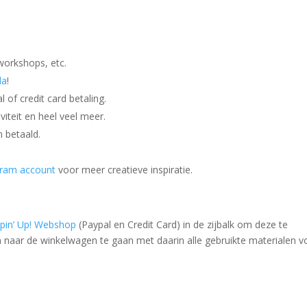
workshops, etc.
da
!
 of credit card betaling.
iviteit en heel veel meer.
n betaald.
gram account
voor meer creatieve inspiratie.
pin’ Up! Webshop
(Paypal en Credit Card) in de zijbalk om deze te
 naar de winkelwagen te gaan met daarin alle gebruikte materialen v