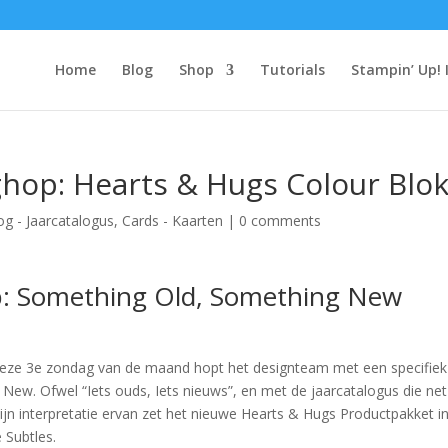
Home
Blog
Shop
Tutorials
Stampin’ Up! 
hop: Hearts & Hugs Colour Blo
og - Jaarcatalogus
,
Cards - Kaarten
|
0 comments
: Something Old, Something New
eze 3e zondag van de maand hopt het designteam met een specifiek
w. Ofwel “Iets ouds, Iets nieuws”, en met de jaarcatalogus die net
ijn interpretatie ervan zet het nieuwe Hearts & Hugs Productpakket i
 Subtles.