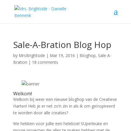
Sale-A-Bration Blog Hop
by
MrsBrightside
|
Mar 19, 2016
|
Bloghop
,
Sale-A-
Bration
|
18 comments
Welkom!
Welkom bij weer een nieuwe bloghop van de Creatieve
Harten! Heb je er net zo’n zin in als ik om geïnspireerd
te worden door alle creaties?
We hebben voor jullie een heleboel SUperleuke en
mooie projecten die alles te maken hebben met de