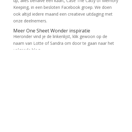
up, alles behalve een kaart, Case The Catty of Memory
Keeping, in een besloten Facebook groep. We doen
ook altijd iedere maand een creatieve uitdaging met
onze deelnemers.
Meer One Sheet Wonder inspiratie
Hieronder vind je de linkenlijst, klik gewoon op de
naam van Lotte of Sandra om door te gaan naar het
volgende blog.
Lotte Noordzij-Walther - A
1.
Lotte Stamping Fun
Danielle Bennenk - Mrs.
2.
Brightside
3.
Sandra Korten
(Cannot add links: Registration/trial expired)