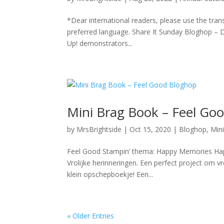
*Dear international readers, please use the trans
preferred language. Share It Sunday Bloghop – 
Up! demonstrators...
Mini Brag Book – Feel Go
by
MrsBrightside
|
Oct 15, 2020
|
Bloghop
,
Min
Feel Good Stampin’ thema: Happy Memories Hap
Vrolijke herinneringen. Een perfect project om v
klein opschepboekje! Een...
« Older Entries