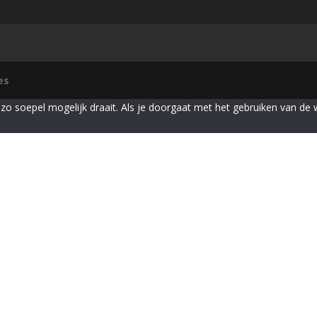
es
zo soepel mogelijk draait. Als je doorgaat met het gebruiken van de 