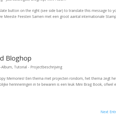
late button on the right (see side bar) to translate this message to y
De Meeste Feesten Samen met een groot aantal internationale Stamp
od Bloghop
i-Album
,
Tutorial - Projectbeschrijving
py Memories! Een thema met projecten rondom, het thema zegt het
rolijke herinneringen in te bewaren is een leuk Mini Brag Book, ofwel 
Next Entr