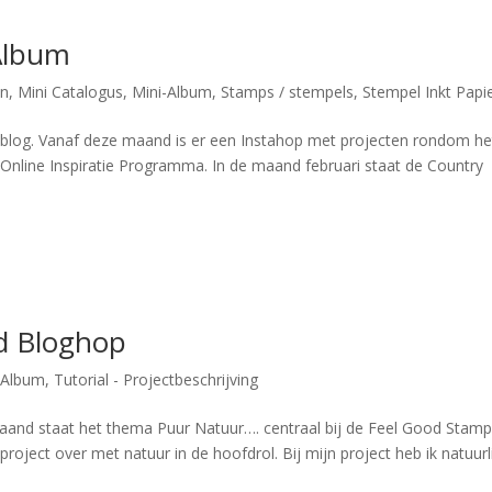
 Album
en
,
Mini Catalogus
,
Mini-Album
,
Stamps / stempels
,
Stempel Inkt Papi
 blog. Vanaf deze maand is er een Instahop met projecten rondom he
 Online Inspiratie Programma. In de maand februari staat de Country
od Bloghop
-Album
,
Tutorial - Projectbeschrijving
and staat het thema Puur Natuur…. centraal bij de Feel Good Stampi
ject over met natuur in de hoofdrol. Bij mijn project heb ik natuurl