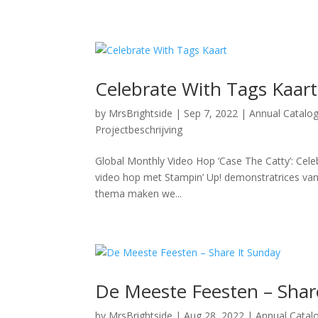
Celebrate With Tags Kaart
by
MrsBrightside
|
Sep 7, 2022
|
Annual Catalog
Projectbeschrijving
Global Monthly Video Hop ‘Case The Catty’: Cel
video hop met Stampin’ Up! demonstratrices vanu
thema maken we...
De Meeste Feesten – Shar
by
MrsBrightside
|
Aug 28, 2022
|
Annual Catalo