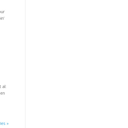
our
in’
 al:
een
ies »