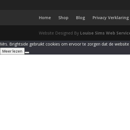
Home
Shop
Blog
Privacy Verklaring
Website Designed By
Louise Sims Web Servic
Mrs. Brightside gebruikt cookies om ervoor te zorgen dat de website 
Meer lezen