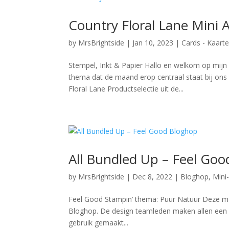
Country Floral Lane Mini
by
MrsBrightside
|
Jan 10, 2023
|
Cards - Kaart
Stempel, Inkt & Papier Hallo en welkom op mijn
thema dat de maand erop centraal staat bij ons
Floral Lane Productselectie uit de...
All Bundled Up – Feel Go
by
MrsBrightside
|
Dec 8, 2022
|
Bloghop
,
Mini
Feel Good Stampin’ thema: Puur Natuur Deze ma
Bloghop. De design teamleden maken allen een pro
gebruik gemaakt...