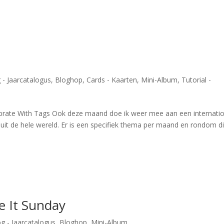
 - Jaarcatalogus
,
Bloghop
,
Cards - Kaarten
,
Mini-Album
,
Tutorial -
ebrate With Tags Ook deze maand doe ik weer mee aan een internati
it de hele wereld. Er is een specifiek thema per maand en rondom di
e It Sunday
g - Jaarcatalogus
,
Bloghop
,
Mini-Album