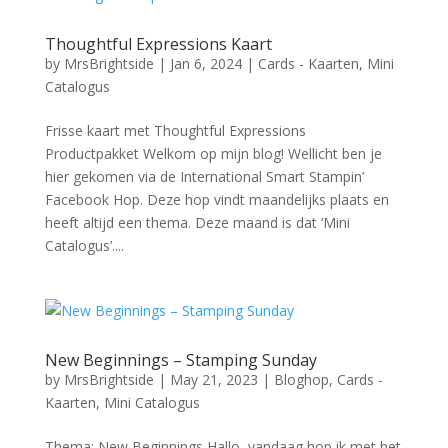
Thoughtful Expressions Kaart
by
MrsBrightside
|
Jan 6, 2024
|
Cards - Kaarten
,
Mini
Catalogus
Frisse kaart met Thoughtful Expressions
Productpakket Welkom op mijn blog! Wellicht ben je
hier gekomen via de International Smart Stampin’
Facebook Hop. Deze hop vindt maandelijks plaats en
heeft altijd een thema. Deze maand is dat ‘Mini
Catalogus’....
New Beginnings – Stamping Sunday
by
MrsBrightside
|
May 21, 2023
|
Bloghop
,
Cards -
Kaarten
,
Mini Catalogus
Thema: New Beginnings Hallo, vandaag hop ik met het